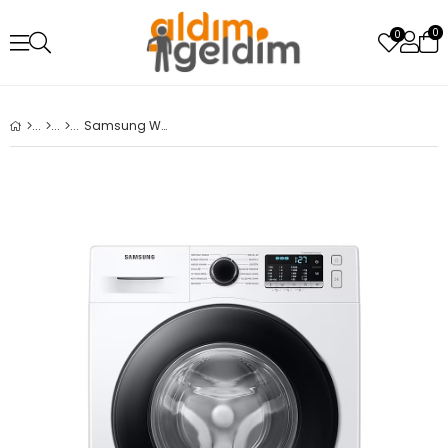
0
0
Samsung WW11BGA046AEAH 11 kg 1400 Devir Çamaşır Makinesi