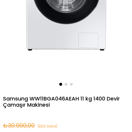
Samsung WW11BGA046AEAH 11 kg 1400 Devir
Çamaşır Makinesi
₺30.000,00
(KDV Dahil)