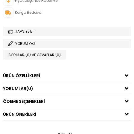
Fiyat Düşünce Haber Ver
Kargo Bedava
TAVSIYE ET
YORUM YAZ
SORULAR (0) VE CEVAPLAR (0)
ÜRÜN ÖZELLIKLERI
YORUMLAR
(0)
ÖDEME SEÇENEKLERI
ÜRÜN ÖNERILERI