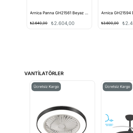
Arnica Panna GH21561 Beyaz 1200 W Blender Seti
₺2.604,00
₺2.4
₺2.640,00
₺3.600,00
VANTİLATÖRLER
Ücretsiz Kargo
Ücretsiz Kargo