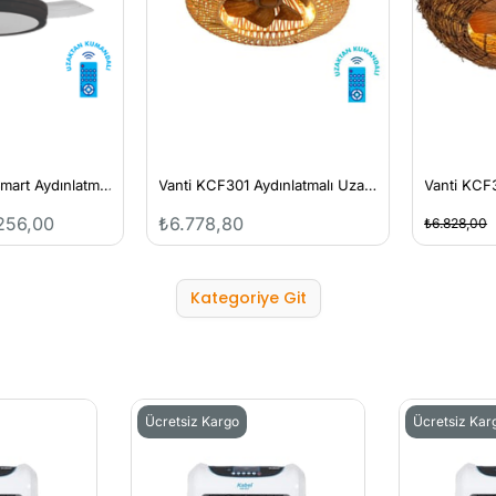
Vanti KCF306 Smart Aydınlatmalı Uzaktan Kumandalı Tavan Vantilatörü
Vanti KCF301 Aydınlatmalı Uzaktan Kumandalı Tavan Vantilatörü
6,00
₺6.778,80
₺
₺6.828,00
Kategoriye Git
Ücretsiz Kargo
Ücretsiz Kar