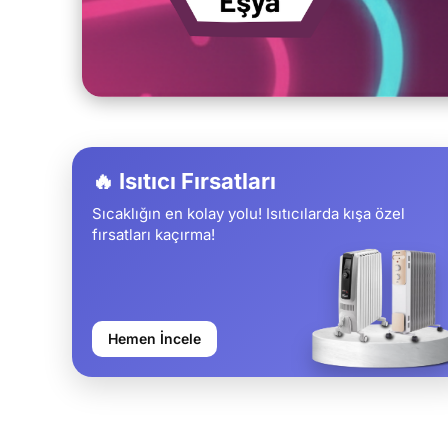
🔥 Isıtıcı Fırsatları
Sıcaklığın en kolay yolu! Isıtıcılarda kışa özel
fırsatları kaçırma!
Hemen İncele