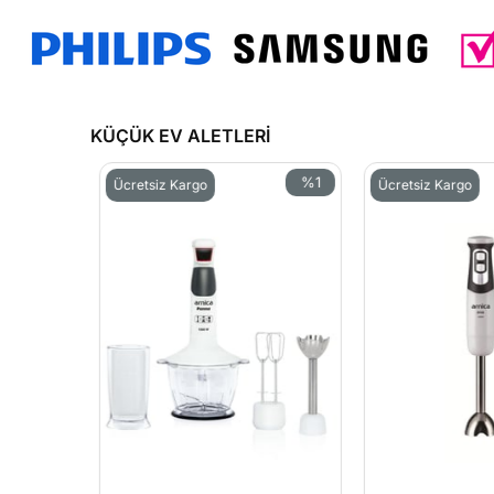
KÜÇÜK EV ALETLERİ
%1
Ücretsiz Kargo
Ücretsiz Kargo
İndirim
%1İndirim