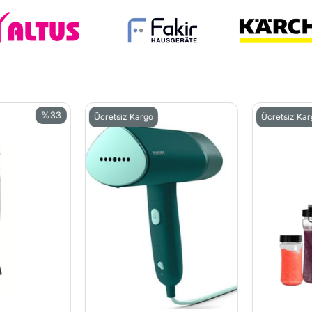
%33
Ücretsiz Kargo
Ücretsiz Karg
İndirim
%33İndirim