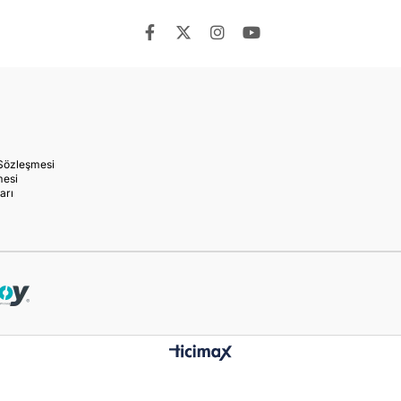
 Sözleşmesi
mesi
arı