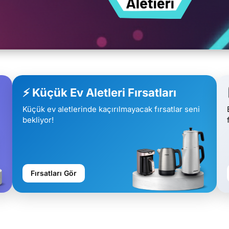
⚡ Küçük Ev Aletleri Fırsatları
Küçük ev aletlerinde kaçırılmayacak fırsatlar seni
bekliyor!
Fırsatları Gör