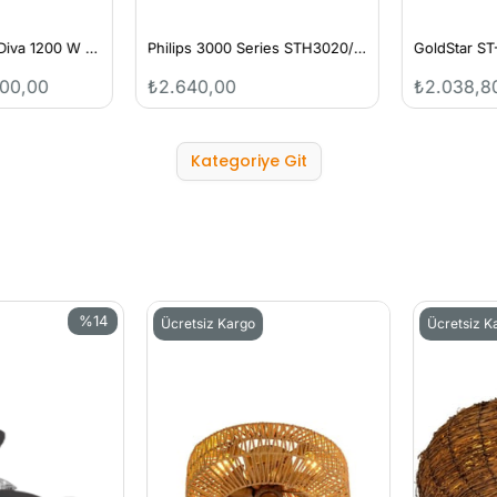
Arnica GH21594 Diva 1200 W Blender
Philips 3000 Series STH3020/70 1000 W El Tipi Buharlı Düzleştirici
00,00
₺2.640,00
₺2.038,80
Kategoriye Git
%14
Ücretsiz Kargo
Ücretsiz Karg
İndirim
%14İndirim