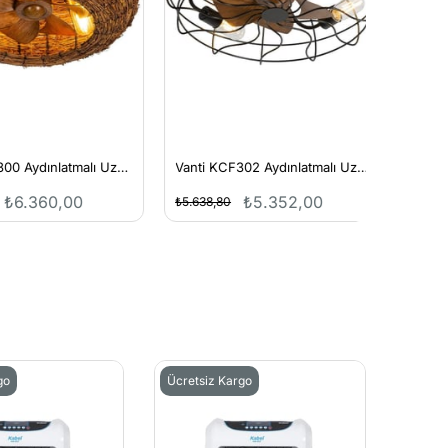
Vanti KCF300 Aydınlatmalı Uzaktan Kumandalı Tavan Vantilatörü
Vanti KCF302 Aydınlatmalı Uzaktan Kumandalı Tavan Vantilatörü
6.360,00
₺5.352,00
₺16.2
₺5.638,80
go
Ücretsiz Kargo
Ücrets