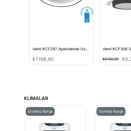
Maximus Venüs 18 Ayaklı Vantilatör
Vanti KCF297 Aydınlatmalı Uzaktan Kumandalı Tavan Vantilatörü
₺7.198,80
₺5.25
₺6.120,00
KLİMALAR
Ücretsiz Kargo
Ücretsiz Kargo