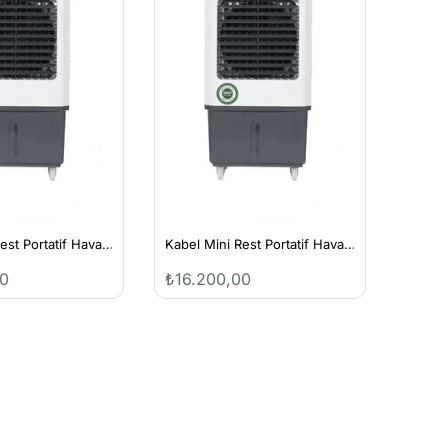
Kabel Mini Rest Portatif Hava Soğutucu
Kabel Mini Rest Portatif Hava Soğutucu
00
₺16.200,00
₺16.