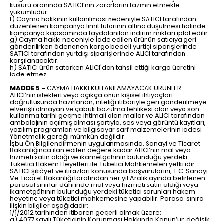
kusuru oranında SATICI’nın zararlarını tazmin etmekle
yükümlüdür.
f) Cayma hakkının kullanılması nedeniyle SATICI tarafından
düzenlenen kampanya limit tutarının altına düşülmesi halinde
kampanya kapsamında faydalanılan indirim miktarı iptal edilir.
g) Cayma hakkı nedeniyle iade edilen ürünün satıcıya geri
gönderilirken ödenenen kargo bedeli yurtiçi siparişlerinde
SATICI tarafından yurtdışı siparişlerinde ALICI tarafından
karşılanacaktır.
h) SATICI ürün satarken ALICI'dan tahsil ettiği kargo ücretini
iade etmez.
MADDE 5 -
CAYMA HAKKI KULLANILAMAYACAK ÜRÜNLER
ALICI’nın istekleri veya açıkça onun kişisel ihtiyaçları
doğrultusunda hazırlanan, niteliği itibariyle geri gönderilmeye
elverişli olmayan ve çabuk bozulma tehlikesi olan veya son
kullanma tarihi geçme ihtimali olan mallar ve ALICI tarafından
ambalajının açılmış olması şartıyla, ses veya görüntü kayıtları,
yazılım programları ve bilgisayar sarf malzemelerinin iadesi
Yönetmelik gereği mümkün değildir.
İşbu Ön Bilgilendirmenin uygulanmasında, Sanayi ve Ticaret
Bakanlığınca ilan edilen değere kadar ALICI’nın mal veya
hizmeti satın aldığı ve ikametgahının bulunduğu yerdeki
Tüketici Hakem Heyetleri ile Tüketici Mahkemeleri yetkilidir.
SATICI şikâyet ve itirazları konusunda başvurularını, T.C. Sanayi
Ve Ticaret Bakanlığı tarafından her yıl Aralık ayında belirlenen
parasal sınırlar dâhilinde mal veya hizmeti satın aldığı veya
ikametgâhının bulunduğu yerdeki tüketici sorunları hakem
heyetine veya tüketici mahkemesine yapabilir. Parasal sınıra
ilişkin bilgiler aşağıdadır:
1/1/2012 tarihinden itibaren geçerli olmak üzere:
a) 4077 sayılı Tüketicinin Korunması Hakkında Kanun’un değişik