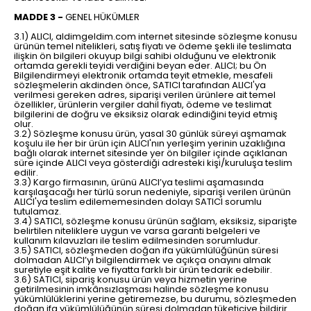
MADDE 3 -
GENEL HÜKÜMLER
3.1) ALICI, aldimgeldim.com internet sitesinde sözleşme konusu
ürünün temel nitelikleri, satış fiyatı ve ödeme şekli ile teslimata
ilişkin ön bilgileri okuyup bilgi sahibi olduğunu ve elektronik
ortamda gerekli teyidi verdiğini beyan eder. ALICI; bu Ön
Bilgilendirmeyi elektronik ortamda teyit etmekle, mesafeli
sözleşmelerin akdinden önce, SATICI tarafından ALICI'ya
verilmesi gereken adres, siparişi verilen ürünlere ait temel
özellikler, ürünlerin vergiler dahil fiyatı, ödeme ve teslimat
bilgilerini de doğru ve eksiksiz olarak edindiğini teyid etmiş
olur.
3.2) Sözleşme konusu ürün, yasal 30 günlük süreyi aşmamak
koşulu ile her bir ürün için ALICI'nın yerleşim yerinin uzaklığına
bağlı olarak internet sitesinde yer ön bilgiler içinde açıklanan
süre içinde ALICI veya gösterdiği adresteki kişi/kuruluşa teslim
edilir.
3.3) Kargo firmasının, ürünü ALICI’ya teslimi aşamasında
karşılaşacağı her türlü sorun nedeniyle, siparişi verilen ürünün
ALICI'ya teslim edilememesinden dolayı SATICI sorumlu
tutulamaz.
3.4) SATICI, sözleşme konusu ürünün sağlam, eksiksiz, siparişte
belirtilen niteliklere uygun ve varsa garanti belgeleri ve
kullanım kılavuzları ile teslim edilmesinden sorumludur.
3.5) SATICI, sözleşmeden doğan ifa yükümlülüğünün süresi
dolmadan ALICI’yı bilgilendirmek ve açıkça onayını almak
suretiyle eşit kalite ve fiyatta farklı bir ürün tedarik edebilir.
3.6) SATICI, sipariş konusu ürün veya hizmetin yerine
getirilmesinin imkânsızlaşması halinde sözleşme konusu
yükümlülüklerini yerine getiremezse, bu durumu, sözleşmeden
doğan ifa yükümlülüğünün süresi dolmadan tüketiciye bildirir