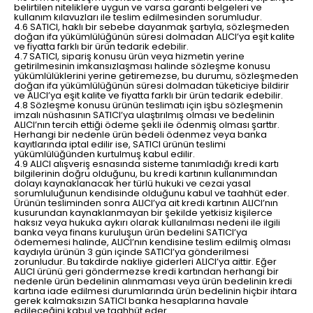
belirtilen niteliklere uygun ve varsa garanti belgeleri ve
kullanım kılavuzları ile teslim edilmesinden sorumludur.
4.6 SATICI, haklı bir sebebe dayanmak şartıyla, sözleşmeden
doğan ifa yükümlülüğünün süresi dolmadan ALICI’ya eşit kalite
ve fiyatta farklı bir ürün tedarik edebilir.
4.7 SATICI, sipariş konusu ürün veya hizmetin yerine
getirilmesinin imkansızlaşması halinde sözleşme konusu
yükümlülüklerini yerine getiremezse, bu durumu, sözleşmeden
doğan ifa yükümlülüğünün süresi dolmadan tüketiciye bildirir
ve ALICI’ya eşit kalite ve fiyatta farklı bir ürün tedarik edebilir.
4.8 Sözleşme konusu ürünün teslimatı için işbu sözleşmenin
imzalı nüshasının SATICI’ya ulaştırılmış olması ve bedelinin
ALICI’nın tercih ettiği ödeme şekli ile ödenmiş olması şarttır.
Herhangi bir nedenle ürün bedeli ödenmez veya banka
kayıtlarında iptal edilir ise, SATICI ürünün teslimi
yükümlülüğünden kurtulmuş kabul edilir.
4.9 ALICI alışveriş esnasında sisteme tanımladığı kredi kartı
bilgilerinin doğru olduğunu, bu kredi kartının kullanımından
dolayı kaynaklanacak her türlü hukuki ve cezai yasal
sorumluluğunun kendisinde olduğunu kabul ve taahhüt eder.
Ürünün tesliminden sonra ALICI’ya ait kredi kartının ALICI’nın
kusurundan kaynaklanmayan bir şekilde yetkisiz kişilerce
haksız veya hukuka aykırı olarak kullanılması nedeni ile ilgili
banka veya finans kuruluşun ürün bedelini SATICI’ya
ödememesi halinde, ALICI’nın kendisine teslim edilmiş olması
kaydıyla ürünün 3 gün içinde SATICI’ya gönderilmesi
zorunludur. Bu takdirde nakliye giderleri ALICI’ya aittir. Eğer
ALICI ürünü geri göndermezse kredi kartından herhangi bir
nedenle ürün bedelinin alınmaması veya ürün bedelinin kredi
kartına iade edilmesi durumlarında ürün bedelinin hiçbir ihtara
gerek kalmaksızın SATICI banka hesaplarına havale
edileceğini kabul ve taahhüt eder.