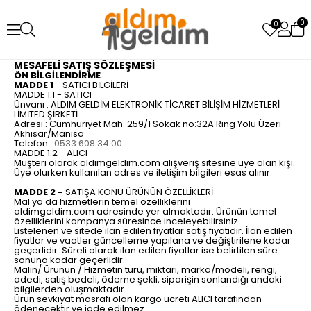
0
0
MESAFELİ SATIŞ SÖZLEŞMESİ
ÖN BİLGİLENDİRME
MADDE 1
- SATICI BİLGİLERİ
MADDE 1.1 - SATICI
Ünvanı : ALDIM GELDİM ELEKTRONİK TİCARET BİLİŞİM HİZMETLERİ
LİMİTED ŞİRKETİ
Adresi : Cumhuriyet Mah. 259/1 Sokak no:32A Ring Yolu Üzeri
Akhisar/Manisa
Telefon :
0533 608 34 00
MADDE 1.2 - ALICI
Müşteri olarak aldimgeldim.com alışveriş sitesine üye olan kişi.
Üye olurken kullanılan adres ve iletişim bilgileri esas alınır.
MADDE 2 -
SATIŞA KONU ÜRÜNÜN ÖZELLİKLERİ
Mal ya da hizmetlerin temel özelliklerini
aldimgeldim.com adresinde yer almaktadır. Ürünün temel
özelliklerini kampanya süresince inceleyebilirsiniz.
Listelenen ve sitede ilan edilen fiyatlar satış fiyatıdır. İlan edilen
fiyatlar ve vaatler güncelleme yapılana ve değiştirilene kadar
geçerlidir. Süreli olarak ilan edilen fiyatlar ise belirtilen süre
sonuna kadar geçerlidir.
Malın/ Ürünün / Hizmetin türü, miktarı, marka/modeli, rengi,
adedi, satış bedeli, ödeme şekli, siparişin sonlandığı andaki
bilgilerden oluşmaktadır
Ürün sevkiyat masrafı olan kargo ücreti ALICI tarafından
ödenecektir ve iade edilmez.