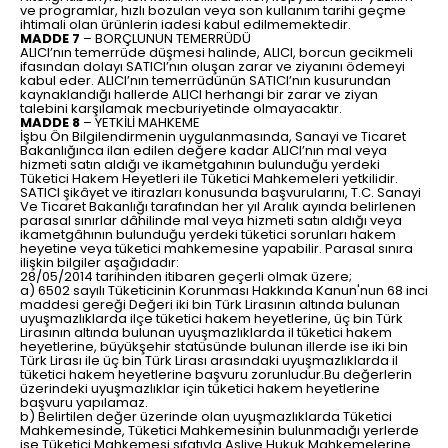
ve programlar, hızlı bozulan veya son kullanım tarihi geçme
ihtimali olan ürünlerin iadesi kabul edilmemektedir.
MADDE 7
– BORÇLUNUN TEMERRÜDÜ
ALICI’nın temerrüde düşmesi halinde, ALICI, borcun gecikmeli
ifasından dolayı SATICI’nın oluşan zarar ve ziyanını ödemeyi
kabul eder. ALICI’nın temerrüdünün SATICI’nın kusurundan
kaynaklandığı hallerde ALICI herhangi bir zarar ve ziyan
talebini karşılamak mecburiyetinde olmayacaktır.
MADDE 8
– YETKİLİ MAHKEME
İşbu Ön Bilgilendirmenin uygulanmasında, Sanayi ve Ticaret
Bakanlığınca ilan edilen değere kadar ALICI’nın mal veya
hizmeti satın aldığı ve ikametgahının bulunduğu yerdeki
Tüketici Hakem Heyetleri ile Tüketici Mahkemeleri yetkilidir.
SATICI şikâyet ve itirazları konusunda başvurularını, T.C. Sanayi
Ve Ticaret Bakanlığı tarafından her yıl Aralık ayında belirlenen
parasal sınırlar dâhilinde mal veya hizmeti satın aldığı veya
ikametgâhının bulunduğu yerdeki tüketici sorunları hakem
heyetine veya tüketici mahkemesine yapabilir. Parasal sınıra
ilişkin bilgiler aşağıdadır:
28/05/2014 tarihinden itibaren geçerli olmak üzere;
a) 6502 sayılı Tüketicinin Korunması Hakkında Kanun'nun 68 inci
maddesi gereği Değeri iki bin Türk Lirasının altında bulunan
uyuşmazlıklarda ilçe tüketici hakem heyetlerine, üç bin Türk
Lirasının altında bulunan uyuşmazlıklarda il tüketici hakem
heyetlerine, büyükşehir statüsünde bulunan illerde ise iki bin
Türk Lirası ile üç bin Türk Lirası arasındaki uyuşmazlıklarda il
tüketici hakem heyetlerine başvuru zorunludur.Bu değerlerin
üzerindeki uyuşmazlıklar için tüketici hakem heyetlerine
başvuru yapılamaz.
b) Belirtilen değer üzerinde olan uyuşmazlıklarda Tüketici
Mahkemesinde, Tüketici Mahkemesinin bulunmadığı yerlerde
ise Tüketici Mahkemesi sıfatıyla Asliye Hukuk Mahkemelerine