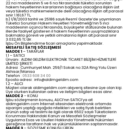
22 nci maddesinin 5 ve 6 ncı fıkrasındaki tüketici sorunları
hakem heyetlerinin kararlarının bağlayıcı olacağına ilişkin üst
veya tüketici mahkemelerinde delil olacağına ilişkin alt parasal
sınır 1.161,67 TL,
b) 1/8/2003 tarihli ve 25186 sayılı Resmî Gazete’de yayımlanan
Tüketici Sorunları Hakem Heyetleri Yönetmeliği’nin 5 inci
maddesinin üçüncü fıkrasında, büyükşehir statüsünde bulunan
illerde faaliyet gösteren il hakem heyetlerinin uyuşmazlıklara
bakmakla görevli ve yetkili olmalarına ilişkin alt parasal sınır
3.032,65 TL’dir.
İşbu Ön Bilgilendirme ticari amaçlarla yapılmaktadır.
MESAFELİ SATIŞ SÖZLEŞMESİ
MADDE 1
– TARAFLAR
1.1 – SATICI
Ünvanı : ALDIM GELDİM ELEKTRONİK TİCARET BİLİŞİM HİZMETLERİ
LİMİTED ŞİRKETİ
Adresi : Cumhuriyet Mah. 259/1 Sokak no:32A Ring Yolu Üzeri
Akhisar/Manisa
Telefon :
0533 608 34 00
Eposta adresi :
info@aldimgeldim.com
1.2 – ALICI
Müşteri olarak aldimgeldim.com alışveriş sitesine üye olan kişi.
Üye olurken kullanılan adres ve iletişim bilgileri esas alınır.
MADDE 2
– KONU
İşbu sözleşmenin konusu, ALICI’nın SATICI’ya ait
aldimgeldim.com İnternet sitesinden elektronik ortamda
siparişini yaptığı aşağıda nitelikleri ve satış fiyatı belirtilen
ürünün satışı ve teslimi ile ilgili olarak 6502 sayılı Tüketicilerin
Korunması Hakkındaki Kanun ve Mesafeli Sözleşmeler
Uygulama Esas ve Usulleri Hakkında Yönetmelik hükümleri
gereğince tarafların hak ve yükümlülüklerinin saptanmasıdır.
MADDE 3
– SÖZLEŞME KONUSU ÜRÜN