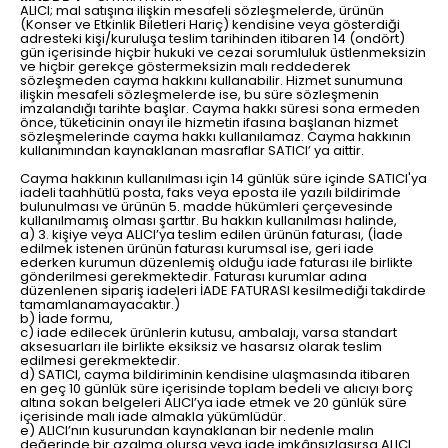
ALICI; mal satışına ilişkin mesafeli sözleşmelerde, ürünün
(Konser ve Etkinlik Biletleri Hariç) kendisine veya gösterdiği
adresteki kişi/kuruluşa teslim tarihinden itibaren 14 (ondört)
gün içerisinde hiçbir hukuki ve cezai sorumluluk üstlenmeksizin
ve hiçbir gerekçe göstermeksizin malı reddederek
sözleşmeden cayma hakkını kullanabilir. Hizmet sunumuna
ilişkin mesafeli sözleşmelerde ise, bu süre sözleşmenin
imzalandığı tarihte başlar. Cayma hakkı süresi sona ermeden
önce, tüketicinin onayı ile hizmetin ifasına başlanan hizmet
sözleşmelerinde cayma hakkı kullanılamaz. Cayma hakkının
kullanımından kaynaklanan masraflar SATICI’ ya aittir.
Cayma hakkının kullanılması için 14 günlük süre içinde SATICI'ya
iadeli taahhütlü posta, faks veya eposta ile yazılı bildirimde
bulunulması ve ürünün 5. madde hükümleri çerçevesinde
kullanılmamış olması şarttır. Bu hakkın kullanılması halinde,
a) 3. kişiye veya ALICI’ya teslim edilen ürünün faturası, (İade
edilmek istenen ürünün faturası kurumsal ise, geri iade
ederken kurumun düzenlemiş olduğu iade faturası ile birlikte
gönderilmesi gerekmektedir. Faturası kurumlar adına
düzenlenen sipariş iadeleri İADE FATURASI kesilmediği takdirde
tamamlanamayacaktır.)
b) İade formu,
c) iade edilecek ürünlerin kutusu, ambalajı, varsa standart
aksesuarları ile birlikte eksiksiz ve hasarsız olarak teslim
edilmesi gerekmektedir.
d) SATICI, cayma bildiriminin kendisine ulaşmasında itibaren
en geç 10 günlük süre içerisinde toplam bedeli ve alıcıyı borç
altına sokan belgeleri ALICI’ya iade etmek ve 20 günlük süre
içerisinde malı iade almakla yükümlüdür.
e) ALICI’nın kusurundan kaynaklanan bir nedenle malın
değerinde bir azalma olursa veya iade imkânsızlaşırsa ALICI