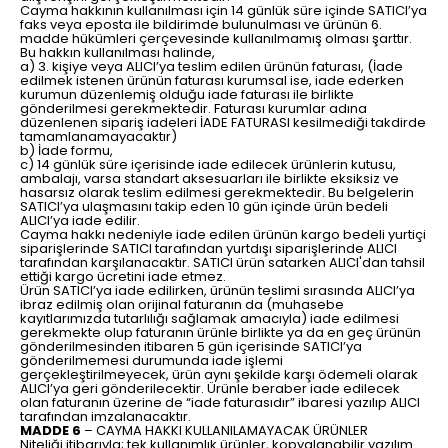
Cayma hakkının kullanılması için 14 günlük süre içinde SATICI’ya
faks veya eposta ile bildirimde bulunulması ve ürünün 6.
madde hükümleri çerçevesinde kullanılmamış olması şarttır.
Bu hakkın kullanılması halinde,
a) 3. kişiye veya ALICI’ya teslim edilen ürünün faturası, (İade
edilmek istenen ürünün faturası kurumsal ise, iade ederken
kurumun düzenlemiş olduğu iade faturası ile birlikte
gönderilmesi gerekmektedir. Faturası kurumlar adına
düzenlenen sipariş iadeleri İADE FATURASI kesilmediği takdirde
tamamlanamayacaktır)
b) İade formu,
c) 14 günlük süre içerisinde iade edilecek ürünlerin kutusu,
ambalajı, varsa standart aksesuarları ile birlikte eksiksiz ve
hasarsız olarak teslim edilmesi gerekmektedir. Bu belgelerin
SATICI’ya ulaşmasını takip eden 10 gün içinde ürün bedeli
ALICI’ya iade edilir.
Cayma hakkı nedeniyle iade edilen ürünün kargo bedeli yurtiçi
siparişlerinde SATICI tarafından yurtdışı siparişlerinde ALICI
tarafından karşılanacaktır. SATICI ürün satarken ALICI'dan tahsil
ettiği kargo ücretini iade etmez.
Ürün SATICI’ya iade edilirken, ürünün teslimi sırasında ALICI’ya
ibraz edilmiş olan orijinal faturanın da (muhasebe
kayıtlarımızda tutarlılığı sağlamak amacıyla) iade edilmesi
gerekmekte olup faturanın ürünle birlikte ya da en geç ürünün
gönderilmesinden itibaren 5 gün içerisinde SATICI’ya
gönderilmemesi durumunda iade işlemi
gerçekleştirilmeyecek, ürün aynı şekilde karşı ödemeli olarak
ALICI’ya geri gönderilecektir. Ürünle beraber iade edilecek
olan faturanın üzerine de “iade faturasıdır” ibaresi yazılıp ALICI
tarafından imzalanacaktır.
MADDE 6
– CAYMA HAKKI KULLANILAMAYACAK ÜRÜNLER
Niteliği itibarıyla; tek kullanımlık ürünler, kopyalanabilir yazılım