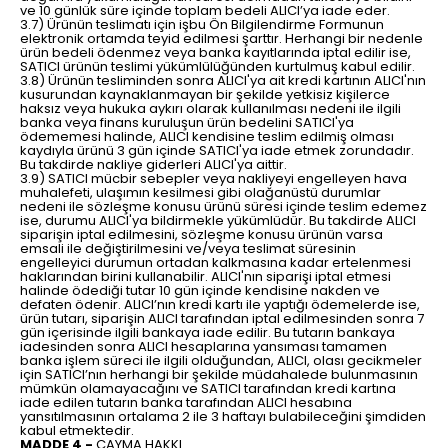
ve 10 günlük süre içinde toplam bedeli ALICI’ya iade eder.
3.7) Ürünün teslimatı için işbu Ön Bilgilendirme Formunun
elektronik ortamda teyid edilmesi şarttır. Herhangi bir nedenle
ürün bedeli ödenmez veya banka kayıtlarında iptal edilir ise,
SATICI ürünün teslimi yükümlülüğünden kurtulmuş kabul edilir.
3.8) Ürünün tesliminden sonra ALICI'ya ait kredi kartının ALICI'nın
kusurundan kaynaklanmayan bir şekilde yetkisiz kişilerce
haksız veya hukuka aykırı olarak kullanılması nedeni ile ilgili
banka veya finans kuruluşun ürün bedelini SATICI'ya
ödememesi halinde, ALICI kendisine teslim edilmiş olması
kaydıyla ürünü 3 gün içinde SATICI'ya iade etmek zorundadır.
Bu takdirde nakliye giderleri ALICI'ya aittir.
3.9) SATICI mücbir sebepler veya nakliyeyi engelleyen hava
muhalefeti, ulaşımın kesilmesi gibi olağanüstü durumlar
nedeni ile sözleşme konusu ürünü süresi içinde teslim edemez
ise, durumu ALICI'ya bildirmekle yükümlüdür. Bu takdirde ALICI
siparişin iptal edilmesini, sözleşme konusu ürünün varsa
emsali ile değiştirilmesini ve/veya teslimat süresinin
engelleyici durumun ortadan kalkmasına kadar ertelenmesi
haklarından birini kullanabilir. ALICI'nın siparişi iptal etmesi
halinde ödediği tutar 10 gün içinde kendisine nakden ve
defaten ödenir. ALICI’nın kredi kartı ile yaptığı ödemelerde ise,
ürün tutarı, siparişin ALICI tarafından iptal edilmesinden sonra 7
gün içerisinde ilgili bankaya iade edilir. Bu tutarın bankaya
iadesinden sonra ALICI hesaplarına yansıması tamamen
banka işlem süreci ile ilgili olduğundan, ALICI, olası gecikmeler
için SATICI’nın herhangi bir şekilde müdahalede bulunmasının
mümkün olamayacağını ve SATICI tarafından kredi kartına
iade edilen tutarın banka tarafından ALICI hesabına
yansıtılmasının ortalama 2 ile 3 haftayı bulabileceğini şimdiden
kabul etmektedir.
MADDE 4 -
CAYMA HAKKI