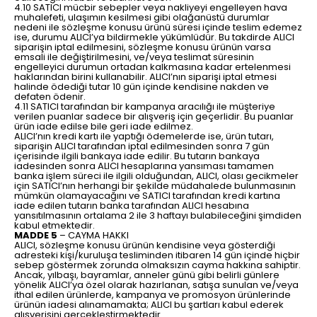
4.10 SATICI mücbir sebepler veya nakliyeyi engelleyen hava
muhalefeti, ulaşımın kesilmesi gibi olağanüstü durumlar
nedeni ile sözleşme konusu ürünü süresi içinde teslim edemez
ise, durumu ALICI’ya bildirmekle yükümlüdür. Bu takdirde ALICI
siparişin iptal edilmesini, sözleşme konusu ürünün varsa
emsali ile değiştirilmesini, ve/veya teslimat süresinin
engelleyici durumun ortadan kalkmasına kadar ertelenmesi
haklarından birini kullanabilir. ALICI’nın siparişi iptal etmesi
halinde ödediği tutar 10 gün içinde kendisine nakden ve
defaten ödenir.
4.11 SATICI tarafından bir kampanya aracılığı ile müşteriye
verilen puanlar sadece bir alışveriş için geçerlidir. Bu puanlar
ürün iade edilse bile geri iade edilmez.
ALICI’nın kredi kartı ile yaptığı ödemelerde ise, ürün tutarı,
siparişin ALICI tarafından iptal edilmesinden sonra 7 gün
içerisinde ilgili bankaya iade edilir. Bu tutarın bankaya
iadesinden sonra ALICI hesaplarına yansıması tamamen
banka işlem süreci ile ilgili olduğundan, ALICI, olası gecikmeler
için SATICI’nın herhangi bir şekilde müdahalede bulunmasının
mümkün olamayacağını ve SATICI tarafından kredi kartına
iade edilen tutarın banka tarafından ALICI hesabına
yansıtılmasının ortalama 2 ile 3 haftayı bulabileceğini şimdiden
kabul etmektedir.
MADDE 5
– CAYMA HAKKI
ALICI, sözleşme konusu ürünün kendisine veya gösterdiği
adresteki kişi/kuruluşa tesliminden itibaren 14 gün içinde hiçbir
sebep göstermek zorunda olmaksızın cayma hakkına sahiptir.
Ancak, yılbaşı, bayramlar, anneler günü gibi belirli günlere
yönelik ALICI’ya özel olarak hazırlanan, satışa sunulan ve/veya
ithal edilen ürünlerde, kampanya ve promosyon ürünlerinde
ürünün iadesi alınamamakta; ALICI bu şartları kabul ederek
alışverişini gerçekleştirmektedir.