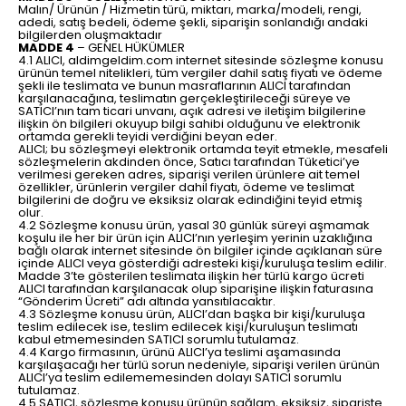
Malın/ Ürünün / Hizmetin türü, miktarı, marka/modeli, rengi,
adedi, satış bedeli, ödeme şekli, siparişin sonlandığı andaki
bilgilerden oluşmaktadır
MADDE 4
– GENEL HÜKÜMLER
4.1 ALICI, aldimgeldim.com internet sitesinde sözleşme konusu
ürünün temel nitelikleri, tüm vergiler dahil satış fiyatı ve ödeme
şekli ile teslimata ve bunun masraflarının ALICI tarafından
karşılanacağına, teslimatın gerçekleştirileceği süreye ve
SATICI’nın tam ticari unvanı, açık adresi ve iletişim bilgilerine
ilişkin ön bilgileri okuyup bilgi sahibi olduğunu ve elektronik
ortamda gerekli teyidi verdiğini beyan eder.
ALICI; bu sözleşmeyi elektronik ortamda teyit etmekle, mesafeli
sözleşmelerin akdinden önce, Satıcı tarafından Tüketici’ye
verilmesi gereken adres, siparişi verilen ürünlere ait temel
özellikler, ürünlerin vergiler dahil fiyatı, ödeme ve teslimat
bilgilerini de doğru ve eksiksiz olarak edindiğini teyid etmiş
olur.
4.2 Sözleşme konusu ürün, yasal 30 günlük süreyi aşmamak
koşulu ile her bir ürün için ALICI’nın yerleşim yerinin uzaklığına
bağlı olarak internet sitesinde ön bilgiler içinde açıklanan süre
içinde ALICI veya gösterdiği adresteki kişi/kuruluşa teslim edilir.
Madde 3’te gösterilen teslimata ilişkin her türlü kargo ücreti
ALICI tarafından karşılanacak olup siparişine ilişkin faturasına
“Gönderim Ücreti” adı altında yansıtılacaktır.
4.3 Sözleşme konusu ürün, ALICI’dan başka bir kişi/kuruluşa
teslim edilecek ise, teslim edilecek kişi/kuruluşun teslimatı
kabul etmemesinden SATICI sorumlu tutulamaz.
4.4 Kargo firmasının, ürünü ALICI’ya teslimi aşamasında
karşılaşacağı her türlü sorun nedeniyle, siparişi verilen ürünün
ALICI’ya teslim edilememesinden dolayı SATICI sorumlu
tutulamaz.
4.5 SATICI, sözleşme konusu ürünün sağlam, eksiksiz, siparişte