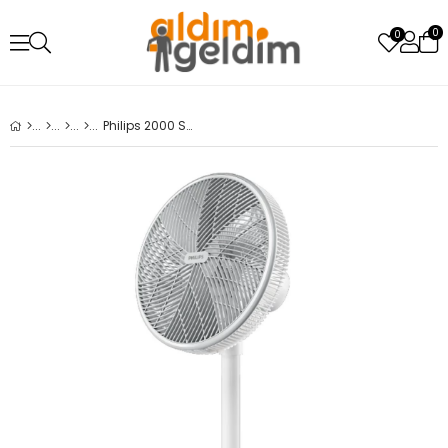
0
0
Philips 2000 Serisi CX2550/00 Ayaklı Vantilatör