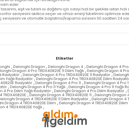
devam eder.
ımı, eşit ve tutarlı ısı dağıtımı için odayı hızlı bir şekilde ısıtan hızlı
 konfor seviyesini akıllıca seçer ve cihazı enerji tüketimini optimize e
ını, güç seviyesini ve otomatik başlatma/kapama süresini 00 saatten 24 s
Etiketler
onghi
,
Delonghi Dragon
,
Delonghi Dragon 4
,
Delonghi Dragon 4 Pro
longhi Dragon 4 Pro TRDX40820E 11 Dilim Yağlı
,
Delonghi Dragon 4 Pro
lı Radyatör
,
Delonghi Dragon 4 Pro TRDX40820E 11 Radyatör
,
Delongh
im Yağlı Radyatör
,
Delonghi Dragon 4 Pro TRDX40820E Dilim Radyatö
X40820E Radyatör
,
Delonghi Dragon 4 Pro 11
,
Delonghi Dragon 4 Pro 11
atör
,
Delonghi Dragon 4 Pro 11 Yağlı
,
Delonghi Dragon 4 Pro 11 Yağlı R
 4 Pro Dilim Yağlı Radyatör
,
Delonghi Dragon 4 Pro Dilim Radyatör
,
 4 TRDX40820E
,
Delonghi Dragon 4 TRDX40820E 11
,
Delonghi Dragon 4
Delonghi Dragon 4 TRDX40820E 11 Dilim Radyatör
,
Delonghi Dragon 4 T
hi Dragon 4 TRDX40820E Dilim
,
Delonghi Dragon 4 TRDX40820E Dilim 
on 4 TRDX40820E Yağlı
,