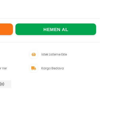
İstek Listeme Ekle
r Ver
Kargo Bedava
(0)