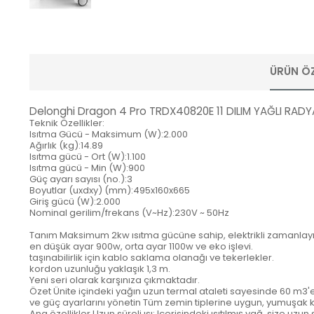
ÜRÜN ÖZ
Delonghi Dragon 4 Pro TRDX40820E 11 DILIM YAĞLI RADY
Teknik Özellikler:
Isıtma Gücü - Maksimum (W):2.000
Ağırlık (kg):14.89
Isıtma gücü - Ort (W):1.100
Isıtma gücü - Min (W):900
Güç ayarı sayısı (no.):3
Boyutlar (uxdxy) (mm):495x160x665
Giriş gücü (W):2.000
Nominal gerilim/frekans (V~Hz):230V ~ 50Hz
Tanım Maksimum 2kw ısıtma gücüne sahip, elektrikli zamanlayıc
en düşük ayar 900w, orta ayar 1100w ve eko işlevi.
taşınabilirlik için kablo saklama olanağı ve tekerlekler.
kordon uzunluğu yaklaşık 1,3 m.
Yeni seri olarak karşınıza çıkmaktadır.
Özet Ünite içindeki yağın uzun termal ataleti sayesinde 60 m3'e
ve güç ayarlarını yönetin Tüm zemin tiplerine uygun, yumuşak k
Ana özellikler Uzun süreli ısı: Içerisindeki ısıtılmış yağ, size uzun 