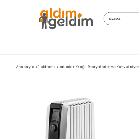
Anasayfa
>
Elektronik
>
Isıtıcılar
>
Yağlı Radyatörler ve Konveksiyone