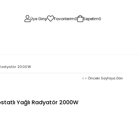
Üye Girişi
Favorilerim
0
Sepetim
0
g
ı Radyatör 2000W
< < Önceki Sayfaya Dön
statlı Yağlı Radyatör 2000W