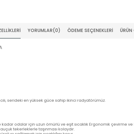
ELLIKLERI
YORUMLAR
(0)
ÖDEME SEÇENEKLERI
ÜRÜN 
A
ılı, serideki en yüksek güce sahip ikinci radyatörümüz.
 kadar odalar için uzun ömürlü ve eşit sıcaklık Ergonomik çevirme ve 
auçuk tekerleklerle taşınması kolaydır.
süreli ısı sağlamak için sıcaklığını korur.