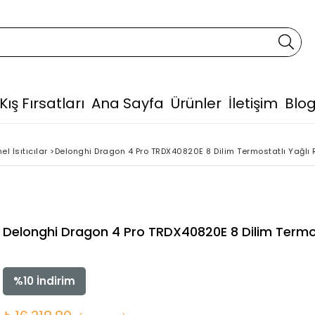
Kış Fırsatları
Ana Sayfa
Ürünler
İletişim
Blo
l Isıtıcılar
>
Delonghi Dragon 4 Pro TRDX40820E 8 Dilim Termostatlı Yağl
Delonghi Dragon 4 Pro TRDX40820E 8 Dilim Termo
%
10
İndirim