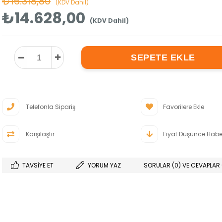
₺16.318,80
(KDV Dahil)
₺14.628,00
(KDV Dahil)
Telefonla Sipariş
Favorilere Ekle
Karşılaştır
Fiyat Düşünce Habe
TAVSIYE ET
YORUM YAZ
SORULAR (0) VE CEVAPLAR 