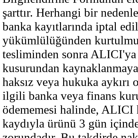
şarttır. Herhangi bir neden
banka kayıtlarında iptal edi
yükümlülüğünden kurtulmuş 
tesliminden sonra ALICI'ya 
kusurundan kaynaklanmayan b
haksız veya hukuka aykırı o
ilgili banka veya finans ku
ödememesi halinde, ALICI k
kaydıyla ürünü 3 gün içind
zorundadır. Bu takdirde nakl